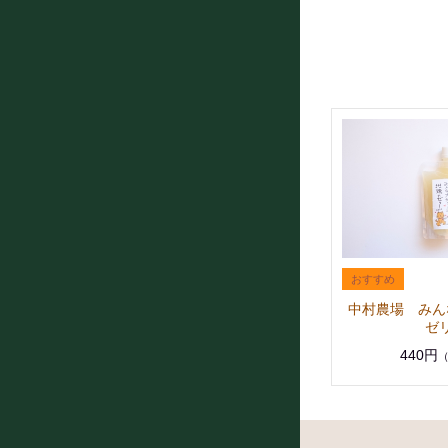
中村農場 みん
ゼ
440円