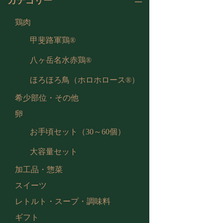
カテゴリー
鶏肉
甲斐路軍鶏®
八ヶ岳名水赤鶏®
ほろほろ鳥（ホロホロース®）
希少部位・その他
卵
お手頃セット（30～60個）
大容量セット
加工品・惣菜
スイーツ
レトルト・スープ・調味料
ギフト