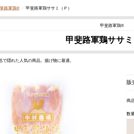
斐路軍鶏®
甲斐路軍鶏ササミ（Ｐ）
甲斐路軍鶏®
甲斐路軍鶏ササミ
処で隠れた人気の商品。揚げ物に最適。
販
商
数