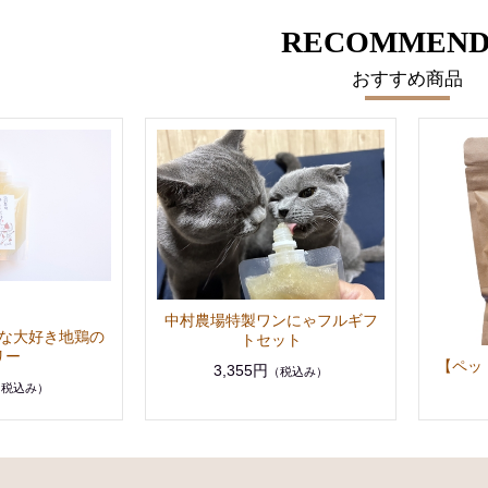
RECOMMEND
おすすめ商品
中村農場特製ワンにゃフルギフ
な大好き地鶏の
トセット
リー
【ペッ
3,355円
（税込み）
（税込み）