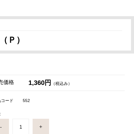
（Ｐ）
1,360円
売価格
（税込み）
品コード
552
量
-
+